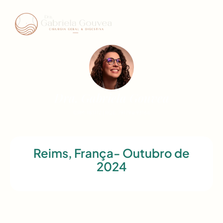
Dra. Gabriela Gouvea
CRM: 183112 | RQE: 79179 e 93164
Reims, França- Outubro de
2024