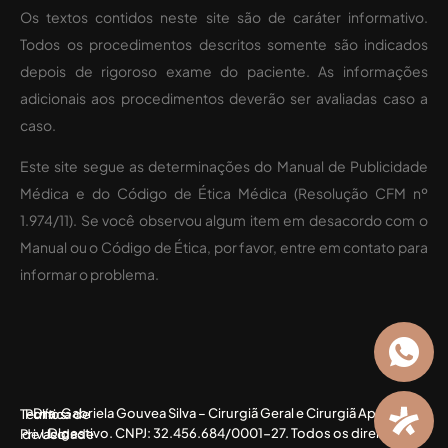
Os textos contidos neste site são de caráter informativo.
Todos os procedimentos descritos somente são indicados
depois de rigoroso exame do paciente. As informações
adicionais aos procedimentos deverão ser avaliadas caso a
caso.
Este site segue as determinações do Manual de Publicidade
Médica e do Código de Ética Médica (Resolução CFM nº
1.974/11). Se você observou algum item em desacordo com o
Manual ou o Código de Ética, por favor, entre em contato para
informar o problema.
Dra. Gabriela Gouvea Silva – Cirurgiã Geral e Cirurgiã Aparelho
Termos
Política de
Digestivo. CNPJ: 32.456.684/0001-27. Todos os direitos
Privacidade
de Uso